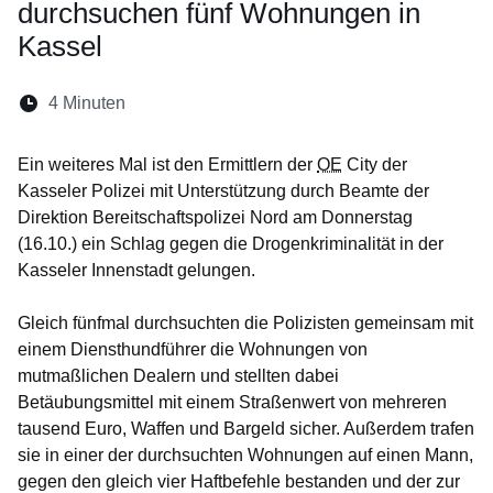
durchsuchen fünf Wohnungen in
Kassel
Lesedauer:
4 Minuten
Öffnet sich in einem neuen Fenster
Öffnet sich in einem neuen Fenster
Öffnet sich in einem neuen Fenste
Öffnet sich in einem neuen Fe
Öffnet sich in einem neu
Ein weiteres Mal ist den Ermittlern der
OE
City der
Kasseler Polizei mit Unterstützung durch Beamte der
Direktion Bereitschaftspolizei Nord am Donnerstag
(16.10.) ein Schlag gegen die Drogenkriminalität in der
Kasseler Innenstadt gelungen.
Gleich fünfmal durchsuchten die Polizisten gemeinsam mit
einem Diensthundführer die Wohnungen von
mutmaßlichen Dealern und stellten dabei
Betäubungsmittel mit einem Straßenwert von mehreren
tausend Euro, Waffen und Bargeld sicher. Außerdem trafen
sie in einer der durchsuchten Wohnungen auf einen Mann,
gegen den gleich vier Haftbefehle bestanden und der zur