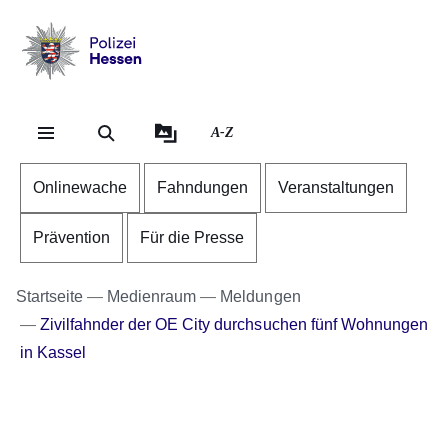
Direkt zum Kopf der Se
Direkt zum Inhalt
Direkt zum Fuß der Sei
Polizei
-
Hessen
A-Z
Onlinewache
Fahndungen
Veranstaltungen
Prävention
Für die Presse
Startseite
Medienraum
Meldungen
Zivilfahnder der OE City durchsuchen fünf Wohnungen
in Kassel