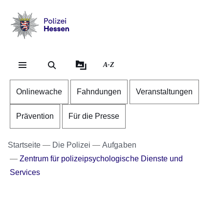
Direkt zum Kopf der Se
Direkt zum Inhalt
Direkt zum Fuß der Sei
Polizei
-
Hessen
A-Z
Onlinewache
Fahndungen
Veranstaltungen
Prävention
Für die Presse
Startseite
Die Polizei
Aufgaben
Zentrum für polizeipsychologische Dienste und
Services