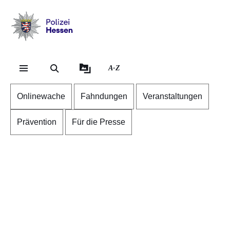
Direkt zum Kopf der S
Direkt zum Inhalt
Direkt zum Fuß der Se
Polizei
-
Hessen
A-Z
Onlinewache
Fahndungen
Veranstaltungen
Prävention
Für die Presse