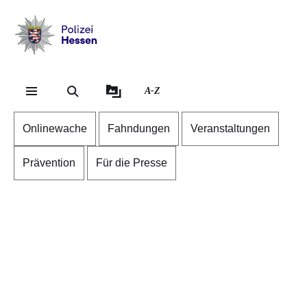
Direkt zum Kopf der S
Direkt zum Inhalt
Direkt zum Fuß der Se
Polizei
-
Hessen
A-Z
Onlinewache
Fahndungen
Veranstaltungen
Prävention
Für die Presse