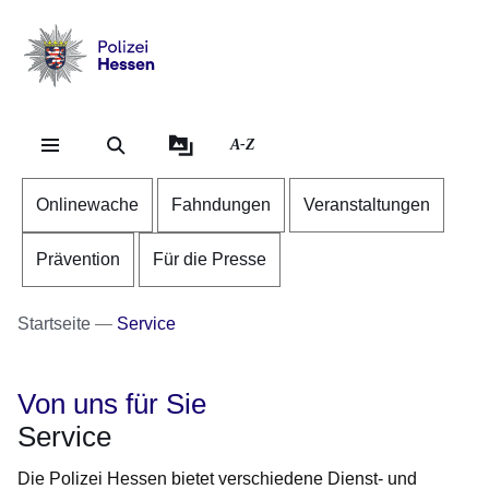
Direkt zum Kopf der Se
Direkt zum Inhalt
Direkt zum Fuß der Sei
Polizei
-
Hessen
A-Z
Onlinewache
Fahndungen
Veranstaltungen
Prävention
Für die Presse
Startseite
Service
Von uns für Sie
Service
Die Polizei Hessen bietet verschiedene Dienst- und