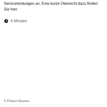
Serviceleistungen an. Eine kurze Übersicht dazu finden
Sie hier.
Lesedauer:
4 Minuten
Öffnet sich in einem neuen Fenster
Öffnet sich in einem neuen Fenster
Öffnet sich in einem neuen Fenste
Öffnet sich in einem neuen Fe
Öffnet sich in einem neu
© Polizei Hessen