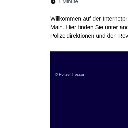
Lesedauer:
1 Minute
Öffnet sich in einem 
Öffnet sich in e
Öffnet sich
Öffnet 
Öf
Willkommen auf der Internetpr
Main. Hier finden Sie unter an
Polizeidirektionen und den Rev
Behördenleitung
© Polizei Hessen