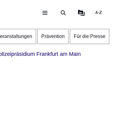
A-Z
eite
ite
eranstaltungen
Prävention
Für die Presse
lizeipräsidium Frankfurt am Main